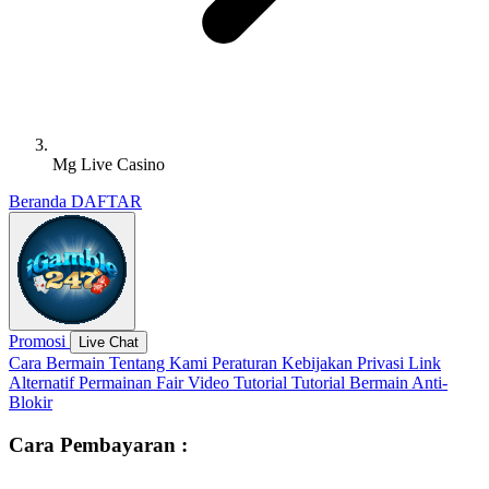
Mg Live Casino
Beranda
DAFTAR
Promosi
Live Chat
Cara Bermain
Tentang Kami
Peraturan
Kebijakan Privasi
Link
Alternatif
Permainan Fair
Video Tutorial
Tutorial Bermain
Anti-
Blokir
Cara Pembayaran :