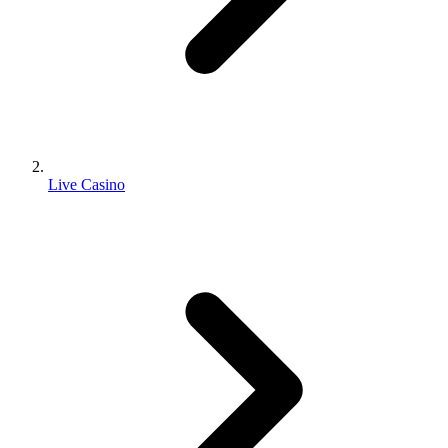
Live Casino