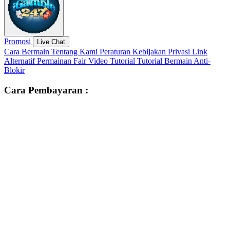
Promosi
Live Chat
Cara Bermain
Tentang Kami
Peraturan
Kebijakan Privasi
Link
Alternatif
Permainan Fair
Video Tutorial
Tutorial Bermain
Anti-
Blokir
Cara Pembayaran :