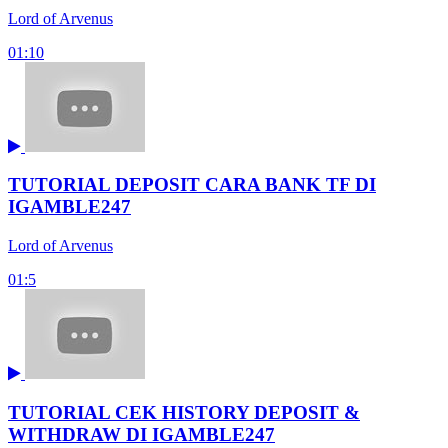
Lord of Arvenus
01:10
TUTORIAL DEPOSIT CARA BANK TF DI
IGAMBLE247
Lord of Arvenus
01:5
TUTORIAL CEK HISTORY DEPOSIT &
WITHDRAW DI IGAMBLE247