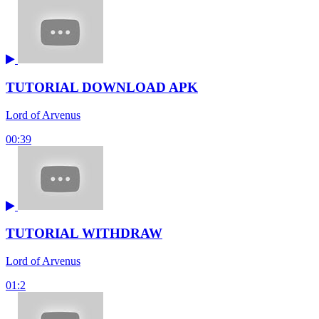
TUTORIAL DOWNLOAD APK
Lord of Arvenus
00:39
TUTORIAL WITHDRAW
Lord of Arvenus
01:2