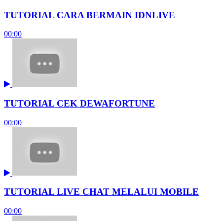
TUTORIAL CARA BERMAIN IDNLIVE
00:00
TUTORIAL CEK DEWAFORTUNE
00:00
TUTORIAL LIVE CHAT MELALUI MOBILE
00:00