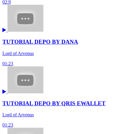
02:9
TUTORIAL DEPO BY DANA
Lord of Arvenus
01:23
TUTORIAL DEPO BY QRIS EWALLET
Lord of Arvenus
01:23