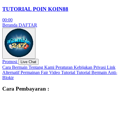
TUTORIAL POIN KOIN88
00:00
Beranda
DAFTAR
Promosi
Live Chat
Cara Bermain
Tentang Kami
Peraturan
Kebijakan Privasi
Link
Alternatif
Permainan Fair
Video Tutorial
Tutorial Bermain
Anti-
Blokir
Cara Pembayaran :